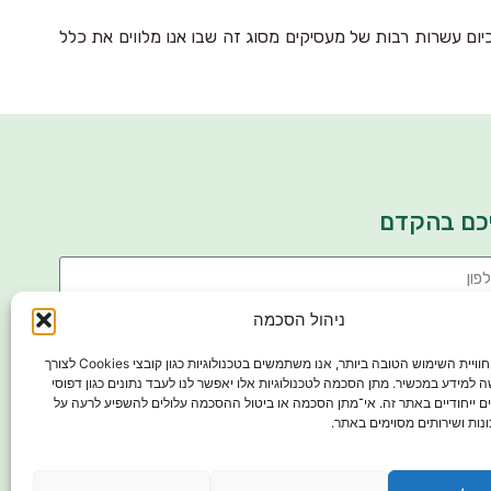
ישי גם למעסיקים קטנים (עד 50 עובדים), במסגרת השירות יש לנו כיום עשרות רבות של מעסיקים מסוג זה שבו אנו מלווים את כלל
ליכם בהקדם
ניהול הסכמה
כדי לספק את חוויית השימוש הטובה ביותר, אנו משתמשים בטכנולוגיות כגון קובצי Cookies לצורך
שה למידע במכשיר. מתן הסכמה לטכנולוגיות אלו יאפשר לנו לעבד נתונים כגון דפוסי
ם ייחודיים באתר זה. אי־מתן הסכמה או ביטול ההסכמה עלולים להשפיע לרעה על
נות ושירותים מסוימים באתר.