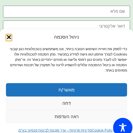
ניהול הסכמה
כדי לספק את חוויית השימוש הטובה ביותר, אנו משתמשים בטכנולוגיות כגון קובצי
Cookies לצורך אחסון ו/או גישה למידע במכשיר. מתן הסכמה לטכנולוגיות אלו
יאפשר לנו לעבד נתונים כגון דפוסי גלישה או מזהים ייחודיים באתר זה. אי־מתן
הסכמה או ביטול ההסכמה עלולים להשפיע לרעה על תפקודן של תכונות ושירותים
מסוימים באתר.
קראתי ואני מאשר/ת את
מדיניות הפרטיות
מאשר/ת
שליחה
דחה
כל הזכויות שמורות לערך סוכנות לביטוח
ראה העדפות
מדיניות פרטיות
Cookie Policy
מדיניות פרטיות – ערך סוכנות לביטוח פנסיוני בע"מ
נבנה על ידי פסגות פתרונות מחשוב -
שירותי מחשוב לסוכני ביטוח