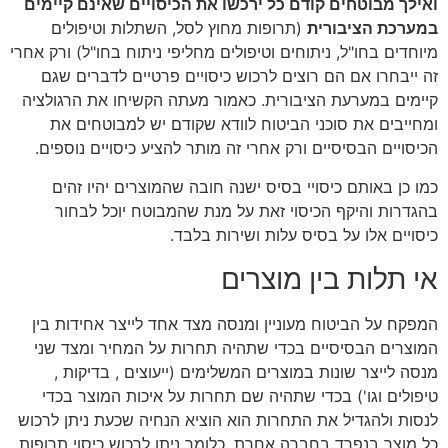
ואילך מבוטחים קודם כל ירכשו את הכיסויים שאינם קיימים
במערכת הציבורית
(תרופות מחוץ לסל, השתלות וטיפולים
מיוחדים בחו"ל, ניתוחים וטיפולים מחליפי ניתוח בחו"ל) ורק אחרי
זה ייבחרו אם הם רוצים לרכוש כיסויים פרטיים לדברים שגם
קיימים במערעת הציבורית. כאמור מעתה הקשיחו את הרגולציה
ומחייבים את סוכני הביטוח לוודא שקודם יש למבוטחים את
הכיסויים הבסיסיים ורק אחרי זה מותר להציע כיסויים נוספים.
כמו כן באותם כיסויי בסיס ישנה חובה שהמוצרים יהיו זהים
בהגדרות והיקף הכיסוי זאת על מנת שהמבוטח יוכל לבחור
כיסויים אלו על בסיס עלות ושירות בלבד.
אי תלות בין מוצרים
המפקח על הביטוח מעוניין ומנסה מצד אחד לייצר אחידות בין
המוצרים הבסיסיים בכדי שתהיה תחרות על המחיר ומצד שני
מנסה לייצר שונות במוצרים המשלימים (ייעוצים , בדיקות ,
טיפולים וגו') בכדי שתהיה שם תחרות על איכות המוצר בכדי
לנסות ולהגדיל את התחרות הוא הוציא הנחיה שכעת ניתן לרכוש
כל מוצר בנפרד בחברה אחרת. כלומר ניתן לרכוש כיסוי תרופות